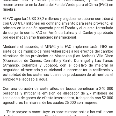
sociedad civil y otras partes interesadas, y se aprobó
recientemente en la Junta del Fondo Verde para el Clima (FVC) en
Ginebra.
El FVC aportará USD 38,2 millones y el gobierno cubano contribuirá
con USD 81,7 millones en cofinanciamiento para este proyecto, el
primero en la nación apoyado por el Fondo y el cuarto formulado
de conjunto con la FAO en América Latina y el Caribe y aprobado
por ese mecanismo financiero internacional.
Mediante el acuerdo, el MINAG y la FAO implementarán IRES en
siete de los municipios más vulnerables a los efectos del cambio
climático de las provincias de Matanzas (Los Arabos), Villa Clara
(Quemados de Güines, Corralillo y Santo Domingo) y Las Tunas
(Amancio, Colombia y Jobabo), con el objetivo de mejorar la
seguridad alimentaria y nutricional e incrementar la resiliencia y
estabilidad de los sistemas locales de producción de alimentos, el
empleo y el acceso al agua.
Con una duración de siete años, se busca beneficiar a 240 000
personas y mitigar la emisión de alrededor de 2,7 millones de
toneladas de gases de efecto invernadero, trabajando con 52 000
agricultores familiares, de los cuales 25 000 son mujeres.
“Este proyecto constituye un aporte importante a los esfuerzos