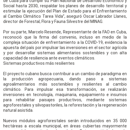
de Cuba para cumplir su Plan Nacional de Desarrollo Económico y
Social hasta 2030, respaldar los planes de desarrollo territorial y
estimular la ejecución del Plan de Estado para el Enfrentamiento
al Cambio Climático Tarea Vida”, aseguró Oscar Labrador Llanes,
director de Forestal, Flora y Fauna Silvestre del MINAG.
Por su parte, Marcelo Resende, Representante de la FAO en Cuba,
reconoció que la firma del convenio, incluso en medio de la
compleja situación de enfrentamiento a la COVID-19, evidencia la
apuesta del país por impulsar las inversiones en el sector agrícola
y por desarrollar sistemas alimentarios sostenibles y con alta
capacidad de resiliencia ante eventos climáticos.
Sistemas productivos más resilientes
El proyecto cubano busca contribuir a un cambio de paradigma en
la producción agropecuaria, dando paso a sistemas
agroalimentarios más sostenibles y resilientes al cambio
climático. Para impulsar esa transformación, se realizarán
inversiones en tecnología, maquinaria, equipamiento e insumos
para rehabilitar paisajes productivos, mediante sistemas
agroforestales y silvopastoriles, la reforestación y la regeneración
natural asistida.
Nuevos módulos agroforestales serán introducidos en 35 000
hectáreas a escala municipal, en áreas cubiertas mayormente